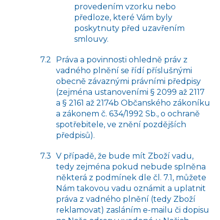
provedením vzorku nebo
předloze, které Vám byly
poskytnuty před uzavřením
smlouvy.
Práva a povinnosti ohledně práv z
vadného plnění se řídí příslušnými
obecně závaznými právními předpisy
(zejména ustanoveními § 2099 až 2117
a § 2161 až 2174b Občanského zákoníku
a zákonem č. 634/1992 Sb., o ochraně
spotřebitele, ve znění pozdějších
předpisů).
V případě, že bude mít Zboží vadu,
tedy zejména pokud nebude splněna
některá z podmínek dle čl. 7.1, můžete
Nám takovou vadu oznámit a uplatnit
práva z vadného plnění (tedy Zboží
reklamovat) zasláním e-mailu či dopisu