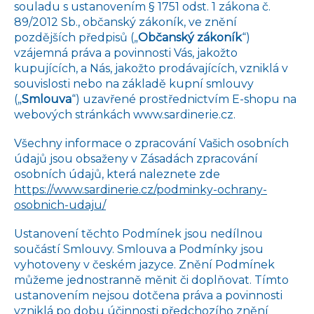
souladu s ustanovením § 1751 odst. 1 zákona č.
89/2012 Sb., občanský zákoník, ve znění
pozdějších předpisů („
Občanský zákoník
“)
vzájemná práva a povinnosti Vás, jakožto
kupujících, a Nás, jakožto prodávajících, vzniklá v
souvislosti nebo na základě kupní smlouvy
(„
Smlouva
“) uzavřené prostřednictvím E-shopu na
webových stránkách www.sardinerie.cz.
Všechny informace o zpracování Vašich osobních
údajů jsou obsaženy v Zásadách zpracování
osobních údajů, která naleznete zde
https://www.sardinerie.cz/podminky-ochrany-
osobnich-udaju/
Ustanovení těchto Podmínek jsou nedílnou
součástí Smlouvy. Smlouva a Podmínky jsou
vyhotoveny v českém jazyce. Znění Podmínek
můžeme jednostranně měnit či doplňovat. Tímto
ustanovením nejsou dotčena práva a povinnosti
vzniklá po dobu účinnosti předchozího znění