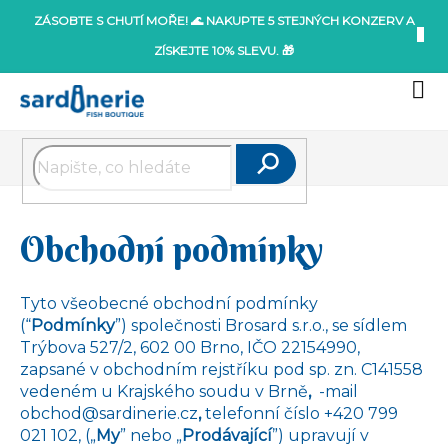
Přejít
ZÁSOBTE S CHUTÍ MOŘE! 🌊 NAKUPTE 5 STEJNÝCH KONZERV A
na
ZÍSKEJTE 10% SLEVU. 🎁
obsah
Nák
koší
Hledat
Obchodní podmínky
Tyto všeobecné obchodní podmínky
(“
Podmínky
”) společnosti Brosard s.r.o., se sídlem
Trýbova 527/2, 602 00 Brno, IČO 22154990,
zapsané v obchodním rejstříku pod sp. zn. C141558
vedeném u Krajského soudu v Brně
,
-mail
obchod@sardinerie.cz
,
telefonní číslo +420 799
021 102, („
My
” nebo „
Prodávající
”) upravují v