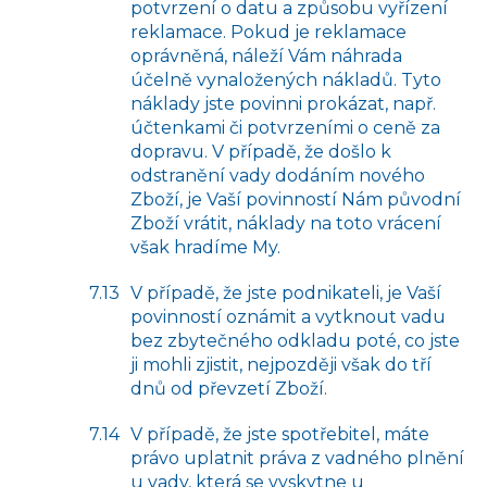
potvrzení o datu a způsobu vyřízení
reklamace. Pokud je reklamace
oprávněná, náleží Vám náhrada
účelně vynaložených nákladů. Tyto
náklady jste povinni prokázat, např.
účtenkami či potvrzeními o ceně za
dopravu. V případě, že došlo k
odstranění vady dodáním nového
Zboží, je Vaší povinností Nám původní
Zboží vrátit, náklady na toto vrácení
však hradíme My.
V případě, že jste podnikateli, je Vaší
povinností oznámit a vytknout vadu
bez zbytečného odkladu poté, co jste
ji mohli zjistit, nejpozději však do tří
dnů od převzetí Zboží.
V případě, že jste spotřebitel, máte
právo
uplatnit
práva z vadného plnění
u vady, která se vyskytne u