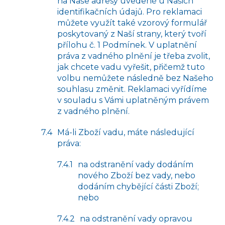
na Naše adresy uvedené u Našich
identifikačních údajů. Pro reklamaci
můžete využít také vzorový formulář
poskytovaný z Naší strany, který tvoří
přílohu č. 1 Podmínek. V uplatnění
práva z vadného plnění je třeba zvolit,
jak chcete vadu vyřešit, přičemž tuto
volbu nemůžete následně bez Našeho
souhlasu změnit. Reklamaci vyřídíme
v souladu s Vámi uplatněným právem
z vadného plnění.
Má-li Zboží vadu, máte následující
práva:
na odstranění vady dodáním
nového Zboží bez vady, nebo
dodáním chybějící části Zboží;
nebo
na odstranění vady opravou