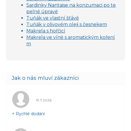
Sardinky Nantaise na konzumaci po te
pelné úpravě
Tuňák ve vlastní šťávě
Tuňák v olivovém oleji s česnekem
Makrela s hořčicí
Makrela ve víně s aromatickým koření
m
Hodnocení obchodu je 5 z 5 hvězdiček.
19.7.2026
+ Rychlé dodání