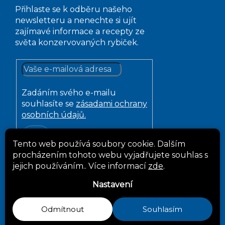
Přihlaste se k odběru našeho
newsletteru a nenechte si ujít
zajímavé informace a recepty ze
světa konzervovaných rybiček.
Zadáním svého e-mailu
souhlasíte se
zásadami ochrany
osobních údajů.
Přihlásit
Tento web používá soubory cookie. Dalším
se
procházením tohoto webu vyjadřujete souhlas s
jejich používáním.. Více informací
zde
.
Nastavení
Sledujte nás:
Odmítnout
Souhlasím