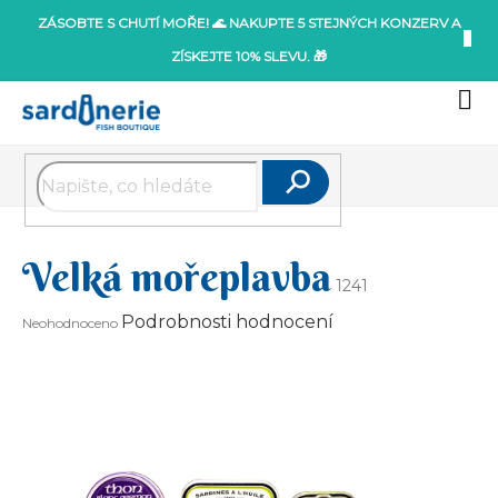
Přejít
ZÁSOBTE S CHUTÍ MOŘE! 🌊 NAKUPTE 5 STEJNÝCH KONZERV A
na
ZÍSKEJTE 10% SLEVU. 🎁
obsah
Nák
koší
Hledat
Velká mořeplavba
1241
Průměrné
Podrobnosti hodnocení
Neohodnoceno
hodnocení
produktu
je
0,0
z
5
hvězdiček.