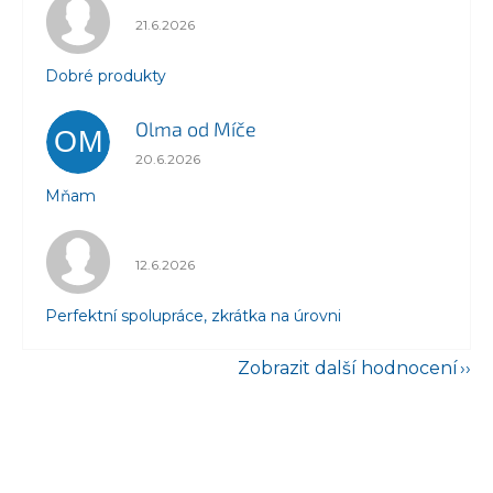
Hodnocení obchodu je 5 z 5 hvězdiček.
21.6.2026
Dobré produkty
Olma od Míče
OM
Hodnocení obchodu je 5 z 5 hvězdiček.
20.6.2026
Mňam
Hodnocení obchodu je 5 z 5 hvězdiček.
12.6.2026
Perfektní spolupráce, zkrátka na úrovni
Zobrazit další hodnocení