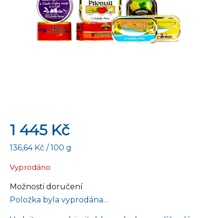
1 445 Kč
Měrná
136,64 Kč / 100 g
cena:
Vyprodáno
Možnosti doručení
Položka byla vyprodána…